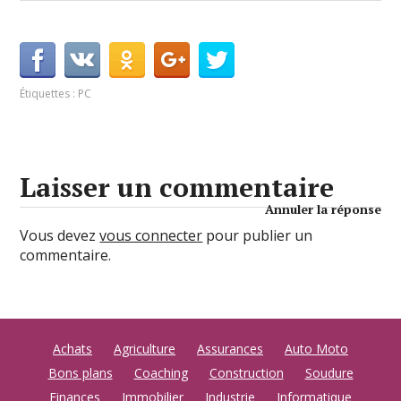
Étiquettes :
PC
Laisser un commentaire
Annuler la réponse
Vous devez
vous connecter
pour publier un
commentaire.
Achats
Agriculture
Assurances
Auto Moto
Bons plans
Coaching
Construction
Soudure
Finances
Immobilier
Industrie
Informatique