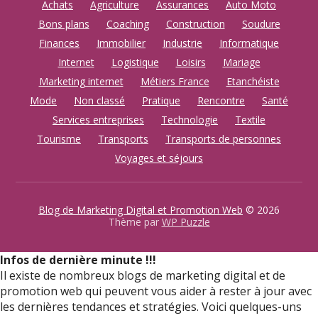
Achats
Agriculture
Assurances
Auto Moto
Bons plans
Coaching
Construction
Soudure
Finances
Immobilier
Industrie
Informatique
Internet
Logistique
Loisirs
Mariage
Marketing internet
Métiers France
Etanchéiste
Mode
Non classé
Pratique
Rencontre
Santé
Services entreprises
Technologie
Textile
Tourisme
Transports
Transports de personnes
Voyages et séjours
Blog de Marketing Digital et Promotion Web
© 2026
Thème par
WP Puzzle
Infos de dernière minute !!!
Il existe de nombreux blogs de marketing digital et de
promotion web qui peuvent vous aider à rester à jour avec
les dernières tendances et stratégies. Voici quelques-uns