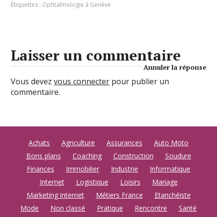
Étiquettes :
Ophtalmologie à Genève
Laisser un commentaire
Annuler la réponse
Vous devez
vous connecter
pour publier un
commentaire.
Achats
Agriculture
Assurances
Auto Moto
Bons plans
Coaching
Construction
Soudure
Finances
Immobilier
Industrie
Informatique
Internet
Logistique
Loisirs
Mariage
Marketing internet
Métiers France
Etanchéiste
Mode
Non classé
Pratique
Rencontre
Santé