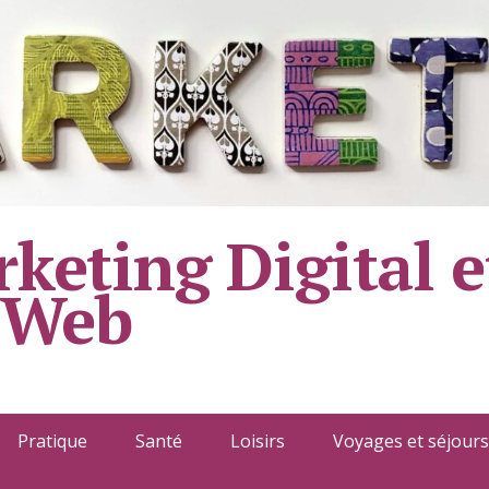
keting Digital e
 Web
Pratique
Santé
Loisirs
Voyages et séjours