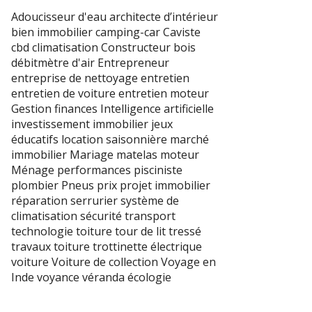
Adoucisseur d'eau
architecte d’intérieur
bien immobilier
camping-car
Caviste
cbd
climatisation
Constructeur bois
débitmètre d'air
Entrepreneur
entreprise de nettoyage
entretien
entretien de voiture
entretien moteur
Gestion finances
Intelligence artificielle
investissement immobilier
jeux
éducatifs
location saisonnière
marché
immobilier
Mariage
matelas
moteur
Ménage
performances
pisciniste
plombier
Pneus
prix
projet immobilier
réparation
serrurier
système de
climatisation
sécurité transport
technologie
toiture
tour de lit tressé
travaux toiture
trottinette électrique
voiture
Voiture de collection
Voyage en
Inde
voyance
véranda
écologie