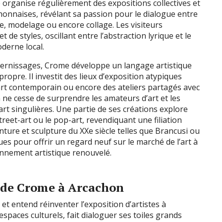
e organise régulièrement des expositions collectives et
honnaises, révélant sa passion pour le dialogue entre
ue, modelage ou encore collage. Les visiteurs
 de styles, oscillant entre l’abstraction lyrique et le
oderne local.
 vernissages, Crome développe un langage artistique
opre. Il investit des lieux d’exposition atypiques
rt contemporain ou encore des ateliers partagés avec
n ne cesse de surprendre les amateurs d’art et les
art singulières. Une partie de ses créations explore
reet-art ou le pop-art, revendiquant une filiation
nture et sculpture du XXe siècle telles que Brancusi ou
ues pour offrir un regard neuf sur le marché de l’art à
onnement artistique renouvelé.
s de Crome à Arcachon
 et entend réinventer l’exposition d’artistes à
spaces culturels, fait dialoguer ses toiles grands