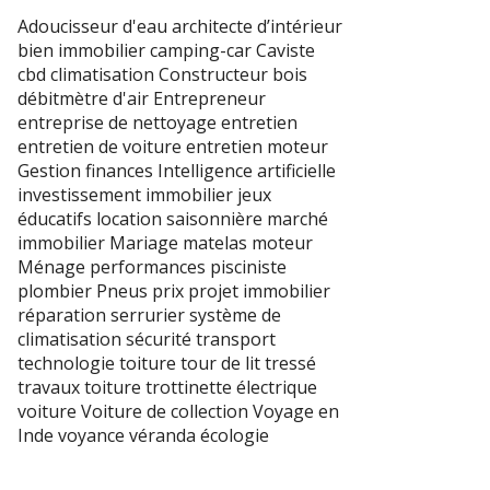
Adoucisseur d'eau
architecte d’intérieur
bien immobilier
camping-car
Caviste
cbd
climatisation
Constructeur bois
débitmètre d'air
Entrepreneur
entreprise de nettoyage
entretien
entretien de voiture
entretien moteur
Gestion finances
Intelligence artificielle
investissement immobilier
jeux
éducatifs
location saisonnière
marché
immobilier
Mariage
matelas
moteur
Ménage
performances
pisciniste
plombier
Pneus
prix
projet immobilier
réparation
serrurier
système de
climatisation
sécurité transport
technologie
toiture
tour de lit tressé
travaux toiture
trottinette électrique
voiture
Voiture de collection
Voyage en
Inde
voyance
véranda
écologie