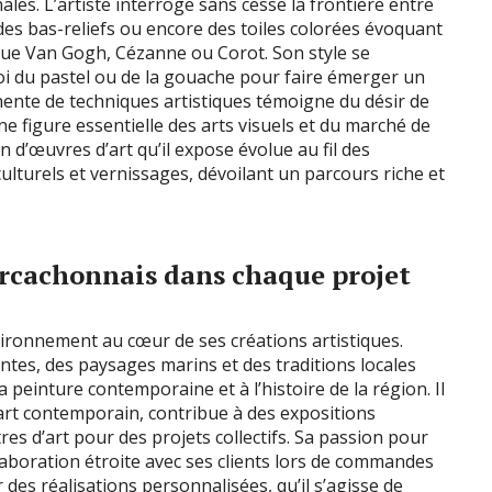
ales. L’artiste interroge sans cesse la frontière entre
 des bas-reliefs ou encore des toiles colorées évoquant
que Van Gogh, Cézanne ou Corot. Son style se
loi du pastel ou de la gouache pour faire émerger un
ente de techniques artistiques témoigne du désir de
ne figure essentielle des arts visuels et du marché de
n d’œuvres d’art qu’il expose évolue au fil des
culturels et vernissages, dévoilant un parcours riche et
arcachonnais dans chaque projet
ironnement au cœur de ses créations artistiques.
ntes, des paysages marins et des traditions locales
 peinture contemporaine et à l’histoire de la région. Il
art contemporain, contribue à des expositions
tres d’art pour des projets collectifs. Sa passion pour
ollaboration étroite avec ses clients lors de commandes
es réalisations personnalisées, qu’il s’agisse de