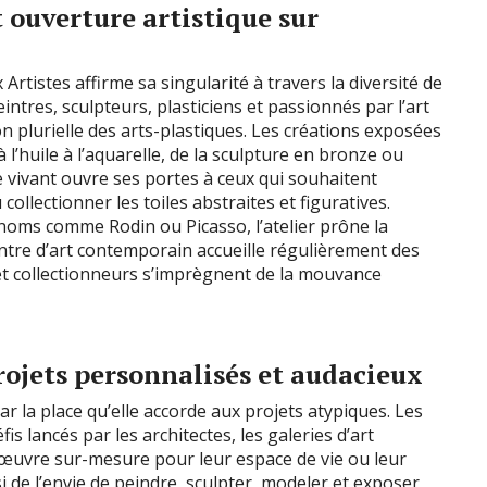
t ouverture artistique sur
 Artistes affirme sa singularité à travers la diversité de
ntres, sculpteurs, plasticiens et passionnés par l’art
on plurielle des arts-plastiques. Les créations exposées
 l’huile à l’aquarelle, de la sculpture en bronze ou
ce vivant ouvre ses portes à ceux qui souhaitent
ollectionner les toiles abstraites et figuratives.
ds noms comme Rodin ou Picasso, l’atelier prône la
centre d’art contemporain accueille régulièrement des
 et collectionneurs s’imprègnent de la mouvance
rojets personnalisés et audacieux
ar la place qu’elle accorde aux projets atypiques. Les
éfis lancés par les architectes, les galeries d’art
 œuvre sur-mesure pour leur espace de vie ou leur
 de l’envie de peindre, sculpter, modeler et exposer