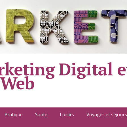
keting Digital e
 Web
Pratique
Santé
Loisirs
Voyages et séjours