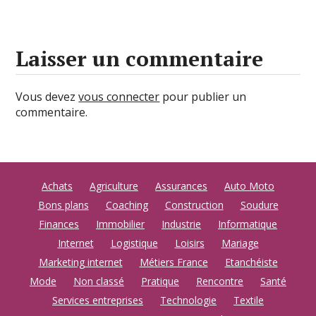
Laisser un commentaire
Vous devez
vous connecter
pour publier un
commentaire.
Achats
Agriculture
Assurances
Auto Moto
Bons plans
Coaching
Construction
Soudure
Finances
Immobilier
Industrie
Informatique
Internet
Logistique
Loisirs
Mariage
Marketing internet
Métiers France
Etanchéiste
Mode
Non classé
Pratique
Rencontre
Santé
Services entreprises
Technologie
Textile